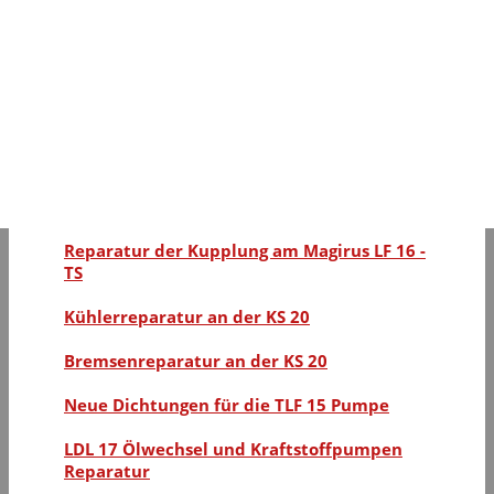
Getriebe Reparatur am TLF 15
Arbeit für das Restaurationsteam
KS 20 aus Bad Urach in Kirchheim
Schaltgetriebe Reparatur am
Tanklöschfahrzeug TLF 15
Entkalkung unserer Magirus Dampfspritze
Reparatur der Kupplung am Magirus LF 16 -
TS
Kühlerreparatur an der KS 20
Bremsenreparatur an der KS 20
Neue Dichtungen für die TLF 15 Pumpe
LDL 17 Ölwechsel und Kraftstoffpumpen
Reparatur