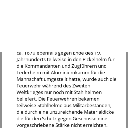
Kopfverletzungen durch Splitter
explodierender Granaten. Das erkannte der
Leibarzt des Kaisers: August Bier, leitender
Chirurg der Berliner Charité. Er entwickelte
mit einem Ingenieur den Stahlhelm, der
dann in großen Stückzahlen gebaut wurde.
Nachdem die Feuerwehr den
ursprünglichen Messinghelm, beginnend um
ca. 1870 ebenfalls gegen Ende des 19.
Jahrhunderts teilweise in den Pickelhelm für
die Kommandanten und Zugführern und
Lederhelm mit Aluminiumkamm für die
Mannschaft umgestellt hatte, wurde auch die
Feuerwehr während des Zweiten
Weltkrieges nur noch mit Stahlhelmen
beliefert. Die Feuerwehren bekamen
teilweise Stahlhelme aus Militärbeständen,
die durch eine unzureichende Materialdicke
die für den Schutz gegen Geschosse eine
vorgeschriebene Stärke nicht erreichten.