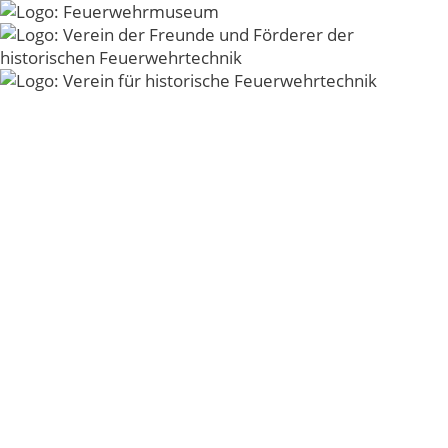
Zum
Inhalt
Menü
springen
3.
Feuerwehrsammel-
und Tauschbörse
am 08. Mai 2016
Im Feuerwehrmuseum Kirchheim findet am
Sonntag, den 08. Mai 2016
, die
3.