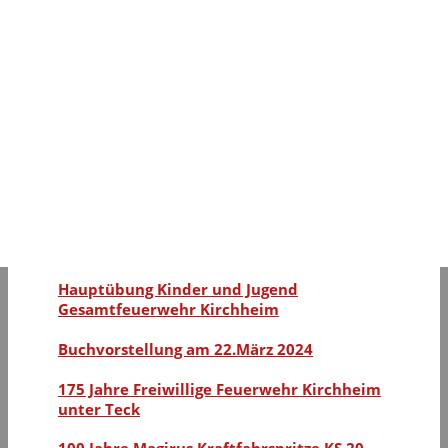
14. Kreisfeuerwehrtag 6. Juli 2025
1. Kirchheimer Oldtimertreffen
125 Jahre Teckbahn
Tag des offenen Denkmals
175 Jahre Freiwillige Feuerwehr Kirchheim
unter Teck
Drei Veranstaltungen an einem Tag
Hauptübung Kinder und Jugend
Gesamtfeuerwehr Kirchheim
Buchvorstellung am 22.März 2024
175 Jahre Freiwillige Feuerwehr Kirchheim
unter Teck