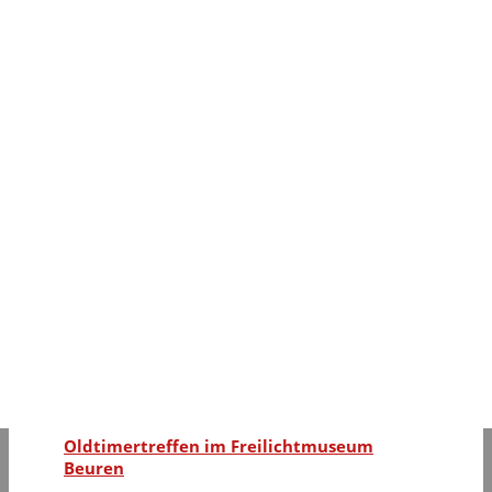
unter Teck
Drei Veranstaltungen an einem Tag
Hauptübung Kinder und Jugend
Gesamtfeuerwehr Kirchheim
Buchvorstellung am 22.März 2024
175 Jahre Freiwillige Feuerwehr Kirchheim
unter Teck
100 Jahre Magirus Kraftfahrspritze KS 20
Oldtimertreffen in Bad Urach
150 Jahre Feuerwehr Eislingen
Tag des offenen Denkmals
Oldtimertreffen im Freilichtmuseum
Beuren