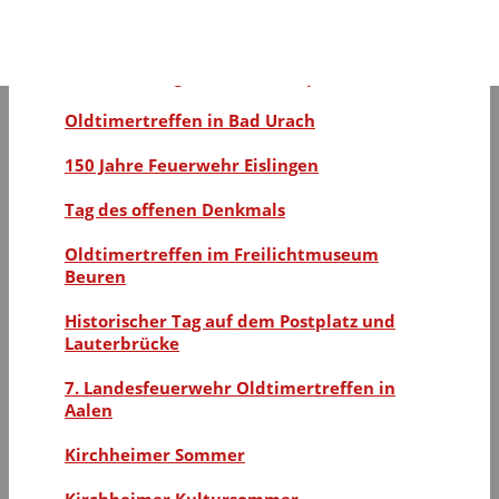
175 Jahre Freiwillige Feuerwehr Kirchheim
unter Teck
100 Jahre Magirus Kraftfahrspritze KS 20
Oldtimertreffen in Bad Urach
150 Jahre Feuerwehr Eislingen
Tag des offenen Denkmals
Oldtimertreffen im Freilichtmuseum
Beuren
Historischer Tag auf dem Postplatz und
Lauterbrücke
7. Landesfeuerwehr Oldtimertreffen in
Aalen
Kirchheimer Sommer
Kirchheimer Kultursommer