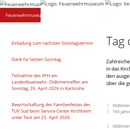
Zum
Inhalt
Feuerwehrmuseum
Technik
Präsentationen
springen
Tag 
Einladung zum nächsten Sonntagstermin
Dank für letzten Sonntag
Zahlreich
in das Ki
Teilnahme des VFH am
den ausge
Landesfeuerwehr- Oldtimertreffen am
über die g
Sonntag, 26. April 2026 in Karlsruhe.
Bewirtschaftung des Familienfestes des
Oldtimer
TÜV Süd beim Service-Center Kirchheim
150 Jahr
unter Teck am 25. April 2026.
Oldtimer