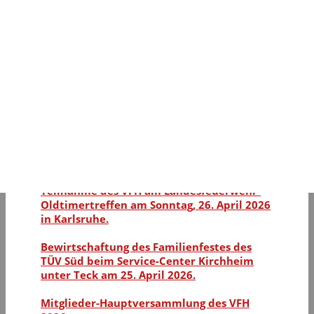
Bericht von der Hauptversammlung am 2.
Februar 2018
Oldtimertreffen Filderstadt – Bernhausen
Bericht von der Hauptversammlung am 2.
Februar 2018
Oldtimertreffen Filderstadt – Bernhausen
Einladung zum nächsten Sonntagstermin
Dank für letzten Sonntag
Teilnahme des VFH am Landesfeuerwehr-
Oldtimertreffen am Sonntag, 26. April 2026
in Karlsruhe.
Bewirtschaftung des Familienfestes des
TÜV Süd beim Service-Center Kirchheim
unter Teck am 25. April 2026.
Mitglieder-Hauptversammlung des VFH