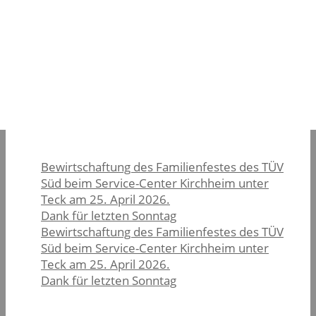
unterstützten sowie am Samstag zusätzlich
bei der Bewirtung eines Familienfestes
mitwirkten und damit über viele Stunden
hinweg ehrenamtlich für den Verein im
Einsatz waren.
M.A.
Bewirtschaftung des Familienfestes des TÜV
Süd beim Service-Center Kirchheim unter
Teck am 25. April 2026.
Dank für letzten Sonntag
Bewirtschaftung des Familienfestes des TÜV
Süd beim Service-Center Kirchheim unter
Teck am 25. April 2026.
Dank für letzten Sonntag